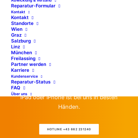
Abwicklung & Versand
Reparatur-Formular
MacBook Air-
Kontakt
Kontakt
Reparaturen
Standorte
Wien
Graz
Egal ob iPad, iMac oder MacBook – NRC
Salzburg
Linz
repariert all Ihre Apple Geräte schnell und
München
Freilassing
Zuverlässig! Reparaturen an Apple-Geräten
Partner werden
werden von kompetenten, zertifizierten
Karriere
Kundenservice
Experten durchgeführt. Ihr defektes
Reparatur-Status
MacBook Pro, Macbook, MacBook Air, iMac,
FAQ
Über uns
iPad oder iPhone ist bei uns in besten
Händen.
HOTLINE +43 662 231240