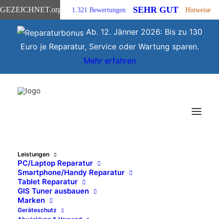
SEHR GUT
GEZEICHNET
.org
1.321 Bewertungen
Hinweise
Ab. 12. Jänner 2026: Bis zu 130
Euro je Reparatur, Service oder Wartung sparen.
Mehr erfahren
Leistungen
PC/Laptop Reparatur
Smartphone/Handy Reparatur
Tablet Reparatur
Apple-MacBook,
GIS Tuner ausbauen
Marken
-MacBook Pro, -
Geräteschutz