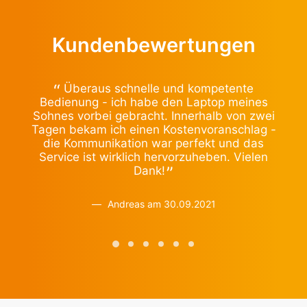
Kundenbewertungen
Überaus schnelle und kompetente
D
Bedienung - ich habe den Laptop meines
Sohnes vorbei gebracht. Innerhalb von zwei
f
Tagen bekam ich einen Kostenvoranschlag -
St
die Kommunikation war perfekt und das
Ti
Service ist wirklich hervorzuheben. Vielen
mei
Dank!
Da
Andreas am 30.09.2021