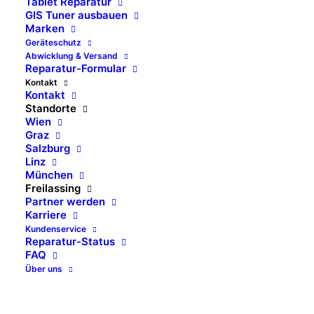
Tablet Reparatur
NOTEBOOK REPAIR CORNER
GIS Tuner ausbauen
Marken
Computerreparatur
Geräteschutz
Abwicklung & Versand
Freilassing (Zentrale)
Reparatur-Formular
Kontakt
Kontakt
Standorte
Sie haben ein Problem mit ihrem
Wien
Laptop, Tablet, Handy oder PC?
Graz
Erreichen Sie uns über unsere Hotline
Salzburg
oder füllen sie dieses Formular aus um
Linz
München
einen
kostenlosen
Freilassing
Kostenvoranschlag
von unseren
Partner werden
Computer Experten zu bekommen.
Karriere
Kundenservice
Reparatur-Status
Öffnungszeiten: Mo-Fr von 10:00-12:00 und von
FAQ
13:00-18:00
Über uns