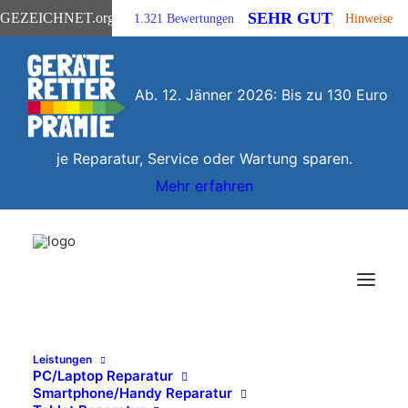
SEHR GUT
GEZEICHNET
.org
1.321 Bewertungen
Hinweise
Ab. 12. Jänner 2026: Bis zu 130 Euro
je Reparatur, Service oder Wartung sparen.
Mehr erfahren
Leistungen
PC/Laptop Reparatur
Smartphone/Handy Reparatur