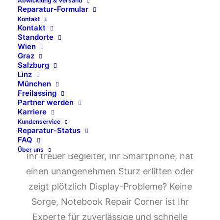
Abwicklung & Versand
Wir sind auf die Reparatur von Handys und
Reparatur-Formular
Smartphones aller Marken spezialisiert
Kontakt
Kontakt
Standorte
Wien
Graz
KONTAKT AUFNEHMEN
Salzburg
Linz
München
Freilassing
Partner werden
Karriere
Kundenservice
Reparatur-Status
FAQ
Über uns
Ihr treuer Begleiter, Ihr Smartphone, hat
einen unangenehmen Sturz erlitten oder
zeigt plötzlich Display-Probleme? Keine
Sorge, Notebook Repair Corner ist Ihr
Experte für zuverlässige und schnelle