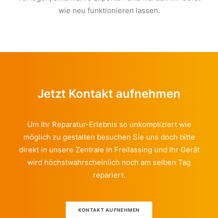
wie neu funktionieren lassen.
Jetzt Kontakt aufnehmen
Um Ihr Reparatur-Erlebnis so unkompliziert wie
möglich zu gestalten besuchen Sie uns doch bitte
direkt in unsere Zentrale in Freilassing und Ihr Gerät
wird höchstwahrscheinlich noch am selben Tag
repariert.
KONTAKT AUFNEHMEN