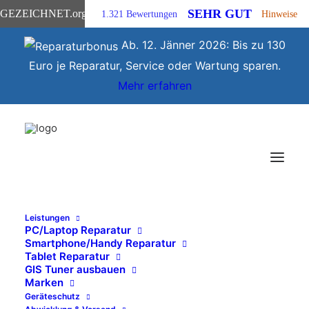
SEHR GUT
GEZEICHNET
.org
1.321 Bewertungen
Hinweise
Ab. 12. Jänner 2026: Bis zu 130
Euro je Reparatur, Service oder Wartung sparen.
Mehr erfahren
Leistungen
PC/Laptop Reparatur
Smartphone/Handy Reparatur
Handyreparatur
Tablet Reparatur
GIS Tuner ausbauen
Marken
Geräteschutz