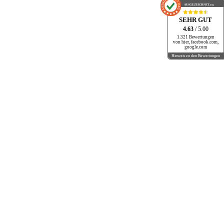
AUSGEZEICHNET
.org
SEHR GUT
4.63
/ 5.00
1.321 Bewertungen
von hier, facebook.com,
google.com
Hinweis zu den Bewertungen