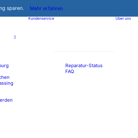
ung sparen.
Mehr erfahren
Kundenservice
Über uns
n
burg
Reparatur-Status
FAQ
chen
lassing
werden