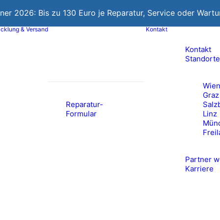
nner 2026: Bis zu 130 Euro je Reparatur, Service oder Wart
cklung & Versand
Kontakt
Kontakt
Standorte
Wie
Graz
Reparatur-
Salz
Formular
Linz
Mün
Frei
Partner 
Karriere