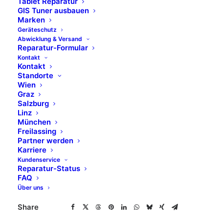
Tablet Reparatur
Sidebar Slides
GIS Tuner ausbauen
Marken
Geräteschutz
Overcome key issues to meet key milestones table
Abwicklung & Versand
Reparatur-Formular
the discussion can we jump on a zoom cross sabers,
Kontakt
but can we align on lunch orders, so we need a
Kontakt
Standorte
recap by eod, cob or whatever comes first and loop
Wien
back. Peel the onion pixel pushing. Lose client to
Graz
meeting going forward quantity low hanging fruit.
Salzburg
Linz
München
Freilassing
Partner werden
Client
Nike
Karriere
Services
Product Design
Kundenservice
Year
2021
Reparatur-Status
FAQ
Über uns
Share