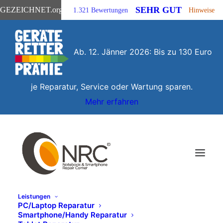
SEHR GUT
GEZEICHNET
.org
1.321 Bewertungen
Hinweise
Ab. 12. Jänner 2026: Bis zu 130 Euro
je Reparatur, Service oder Wartung sparen.
Mehr erfahren
Leistungen
PC/Laptop Reparatur
Smartphone/Handy Reparatur