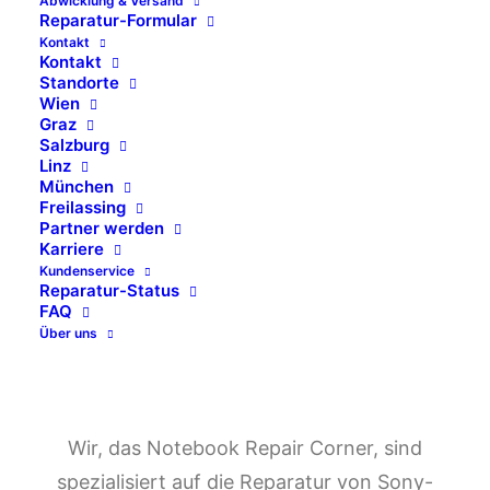
Abwicklung & Versand
Reparatur-Formular
Reparaturen
Kontakt
Kontakt
Standorte
NRC – Spezialisiert auf die Reparaturen von
Wien
Graz
Sony Notebooks, Laptops und PC Rechner
Salzburg
Linz
München
HOTLINE +43 662 231240
Freilassing
Partner werden
Karriere
KOSTENVORANSCHLAG
Kundenservice
Reparatur-Status
FAQ
Über uns
Wir, das Notebook Repair Corner, sind
spezialisiert auf die Reparatur von Sony-