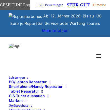
SEHR GUT
GEZEICHNET
.org
1.321 Bewertungen
Hinweise
Ab. 12. Jänner 2026: Bis zu 130
Euro je Reparatur, Service oder Wartung sparen.
Mehr erfahren
Leistungen
PC/Laptop Reparatur
Smartphone/Handy Reparatur
Tablet Reparatur
Sony PC und
GIS Tuner ausbauen
Marken
Notebook
Geräteschutz