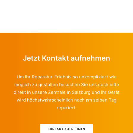
Jetzt Kontakt aufnehmen
Um Ihr Reparatur-Erlebnis so unkompliziert wie
möglich zu gestalten besuchen Sie uns doch bitte
direkt in unsere Zentrale in Salzburg und Ihr Gerät
wird höchstwahrscheinlich noch am selben Tag
repariert.
KONTAKT AUFNEHMEN